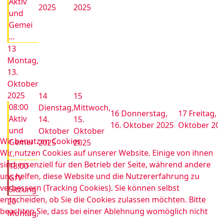
Aktiv
2025
2025
und
Gemei
...
13
Montag,
13.
Oktober
2025
14
15
08:00
Dienstag,
Mittwoch,
16
Donnerstag,
17
Freitag,
Aktiv
14.
15.
16. Oktober 2025
Oktober 2
und
Oktober
Oktober
Wir benutzen Cookies
Gemei
2025
2025
Wir nutzen Cookies auf unserer Website. Einige von ihnen
...
sind essenziell für den Betrieb der Seite, während andere
18:00
uns helfen, diese Website und die Nutzererfahrung zu
GfV
verbessern (Tracking Cookies). Sie können selbst
Sitzung
entscheiden, ob Sie die Cookies zulassen möchten. Bitte
20
beachten Sie, dass bei einer Ablehnung womöglich nicht
Montag,