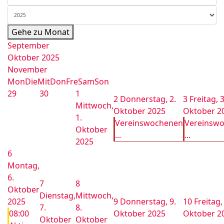
Gehe zu Monat
September
Oktober 2025
November
Mon
Die
Mit
Don
Fre
Sam
Son
29
30
1
2
Donnerstag, 2.
3
Freitag, 3
Mittwoch,
Oktober 2025
Oktober 2
1.
Vereinswochenen
Vereinsw
Oktober
...
...
2025
6
Montag,
6.
7
8
Oktober
Dienstag,
Mittwoch,
2025
9
Donnerstag, 9.
10
Freitag,
7.
8.
08:00
Oktober 2025
Oktober 2
Oktober
Oktober