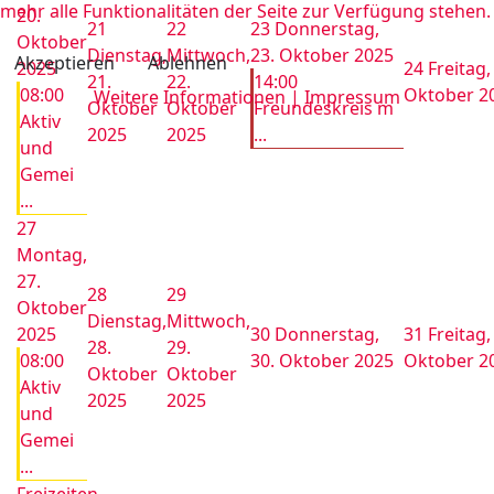
mehr alle Funktionalitäten der Seite zur Verfügung stehen.
20.
21
22
23
Donnerstag,
Oktober
Dienstag,
Mittwoch,
23. Oktober 2025
Akzeptieren
Ablehnen
2025
24
Freitag,
21.
22.
14:00
08:00
Oktober 2
Weitere Informationen
|
Impressum
Oktober
Oktober
Freundeskreis m
Aktiv
2025
2025
...
und
Gemei
...
27
Montag,
27.
28
29
Oktober
Dienstag,
Mittwoch,
2025
30
Donnerstag,
31
Freitag,
28.
29.
08:00
30. Oktober 2025
Oktober 2
Oktober
Oktober
Aktiv
2025
2025
und
Gemei
...