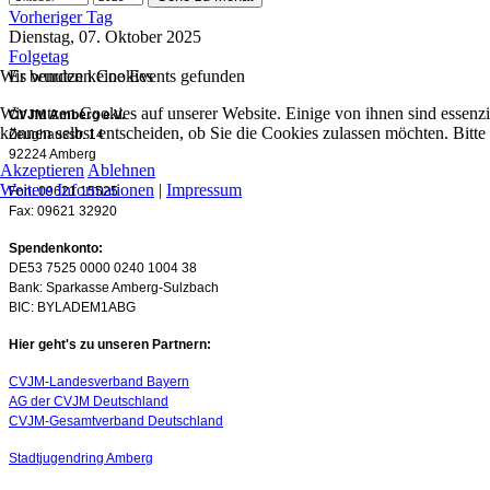
Vorheriger Tag
Dienstag, 07. Oktober 2025
Folgetag
Wir benutzen Cookies
Es wurden keine Events gefunden
Wir nutzen Cookies auf unserer Website. Einige von ihnen sind essenzi
CVJM Amberg e.V.
können selbst entscheiden, ob Sie die Cookies zulassen möchten. Bitte
Zeughausstr. 14
92224 Amberg
Akzeptieren
Ablehnen
Weitere Informationen
|
Impressum
Fon: 09621 15525
Fax: 09621 32920
Spendenkonto:
DE53 7525 0000 0240 1004 38
Bank: Sparkasse Amberg-Sulzbach
BIC: BYLADEM1ABG
Hier geht's zu unseren Partnern:
CVJM-Landesverband Bayern
AG der CVJM Deutschland
CVJM-Gesamtverband Deutschland
Stadtjugendring Amberg