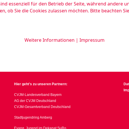
ind essenziell für den Betrieb der Seite, während andere u
en, ob Sie die Cookies zulassen möchten. Bitte beachten Si
Weitere Informationen
|
Impressum
Hier geht's zu unseren Partnern:
Da
Im
CVJM-Landesverband Bayern
AG der CVJM Deutschland
CVJM-Gesamtverband Deutschland
Stadtjugendring Amberg
Evang. Jugend im Dekanat SuRo