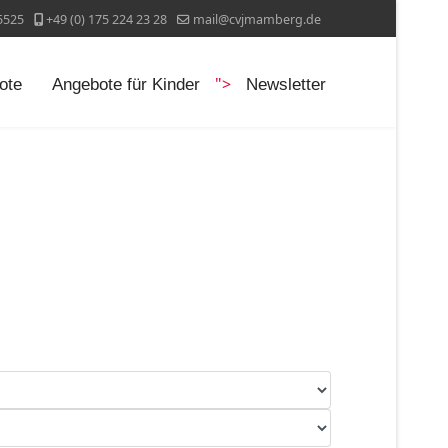
5525
+49 (0) 175 224 23 28
mail@cvjmamberg.de
">
ote
Angebote für Kinder
Newsletter