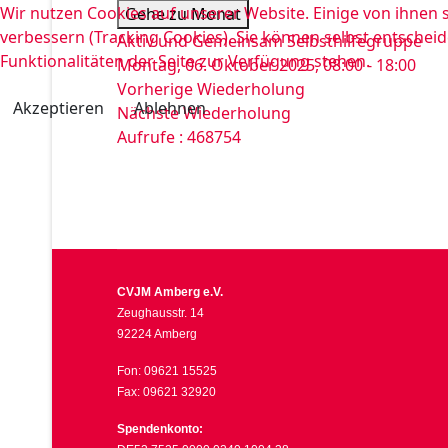
Wir nutzen Cookies auf unserer Website. Einige von ihnen s
Gehe zu Monat
verbessern (Tracking Cookies). Sie können selbst entscheid
Aktiv und Gemeinsam Selbsthilfegruppe
Funktionalitäten der Seite zur Verfügung stehen.
Montag, 06. Oktober 2025, 08:00 - 18:00
Vorherige Wiederholung
Akzeptieren
Ablehnen
Nächste Wiederholung
Aufrufe
: 468754
CVJM Amberg e.V.
Zeughausstr. 14
92224 Amberg
Fon: 09621 15525
Fax: 09621 32920
Spendenkonto: