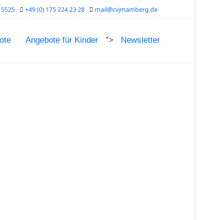
15525
+49 (0) 175 224 23 28
mail@cvjmamberg.de
">
ote
Angebote für Kinder
Newsletter