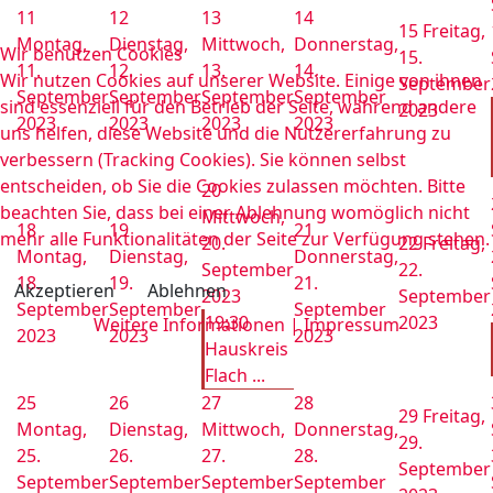
11
12
13
14
15
Freitag,
Montag,
Dienstag,
Mittwoch,
Donnerstag,
Wir benutzen Cookies
15.
11.
12.
13.
14.
Wir nutzen Cookies auf unserer Website. Einige von ihnen
September
September
September
September
September
sind essenziell für den Betrieb der Seite, während andere
2023
2023
2023
2023
2023
uns helfen, diese Website und die Nutzererfahrung zu
verbessern (Tracking Cookies). Sie können selbst
entscheiden, ob Sie die Cookies zulassen möchten. Bitte
20
beachten Sie, dass bei einer Ablehnung womöglich nicht
Mittwoch,
18
19
21
mehr alle Funktionalitäten der Seite zur Verfügung stehen.
20.
22
Freitag,
Montag,
Dienstag,
Donnerstag,
September
22.
18.
19.
21.
Akzeptieren
Ablehnen
2023
September
September
September
September
19:30
2023
Weitere Informationen
|
Impressum
2023
2023
2023
Hauskreis
Flach ...
25
26
27
28
29
Freitag,
Montag,
Dienstag,
Mittwoch,
Donnerstag,
29.
25.
26.
27.
28.
September
September
September
September
September