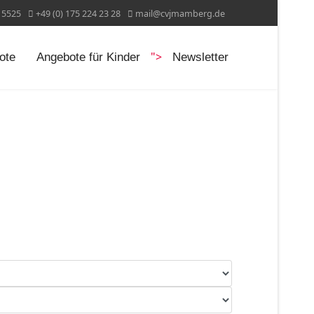
15525
+49 (0) 175 224 23 28
mail@cvjmamberg.de
">
ote
Angebote für Kinder
Newsletter