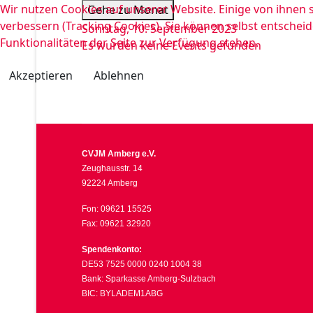
Wir nutzen Cookies auf unserer Website. Einige von ihnen s
Gehe zu Monat
verbessern (Tracking Cookies). Sie können selbst entscheid
Sonntag, 10. September 2023
Funktionalitäten der Seite zur Verfügung stehen.
Es wurden keine Events gefunden
Akzeptieren
Ablehnen
CVJM Amberg e.V.
Zeughausstr. 14
92224 Amberg
Fon: 09621 15525
Fax: 09621 32920
Spendenkonto:
DE53 7525 0000 0240 1004 38
Bank: Sparkasse Amberg-Sulzbach
BIC: BYLADEM1ABG