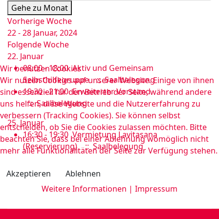
Gehe zu Monat
Vorherige Woche
22 - 28 Januar, 2024
Folgende Woche
22. Januar
08:00 - 18:00
Aktiv und Gemeinsam
Wir benutzen Cookies
Selbsthilfegruppe
:: Saalbelegung
Wir nutzen Cookies auf unserer Website. Einige von ihnen
19:30 - 21:00
Erweiterter Vorstand
sind essenziell für den Betrieb der Seite, während andere
:: Saalbelegung
uns helfen, diese Website und die Nutzererfahrung zu
verbessern (Tracking Cookies). Sie können selbst
25. Januar
entscheiden, ob Sie die Cookies zulassen möchten. Bitte
16:30 - 19:30
Vermietung Lavitasana
beachten Sie, dass bei einer Ablehnung womöglich nicht
(Reservierung)
:: Saalbelegung
mehr alle Funktionalitäten der Seite zur Verfügung stehen.
Akzeptieren
Ablehnen
Weitere Informationen
|
Impressum