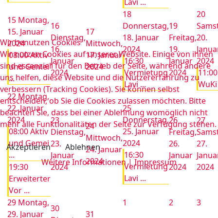
Lavi ...
18
20
15
Montag,
16
Donnerstag,
19
Samst
15. Januar
17
Dienstag,
18. Januar
Freitag,
20.
Wir benutzen Cookies
2024
Mittwoch,
16.
2024
19.
Janua
Wir nutzen Cookies auf unserer Website. Einige von ihnen
08:00 Aktiv
17. Januar
Januar
16:30
Januar
2024
sind essenziell für den Betrieb der Seite, während andere
und Gemei
2024
2024
Vermietung
2024
11:00
uns helfen, diese Website und die Nutzererfahrung zu
...
Lavi ...
WuKi 
verbessern (Tracking Cookies). Sie können selbst
22
Montag,
entscheiden, ob Sie die Cookies zulassen möchten. Bitte
22. Januar
25
beachten Sie, dass bei einer Ablehnung womöglich nicht
2024
Donnerstag,
23
26
27
mehr alle Funktionalitäten der Seite zur Verfügung stehen.
24
08:00 Aktiv
25. Januar
Dienstag,
Freitag,
Samst
Mittwoch,
und Gemei
2024
23.
26.
27.
Akzeptieren
Ablehnen
24. Januar
...
16:30
Januar
Januar
Janua
2024
Weitere Informationen
|
Impressum
Vermietung
19:30
2024
2024
2024
Lavi ...
Erweiterter
Vor ...
29
Montag,
1
2
3
30
29. Januar
31