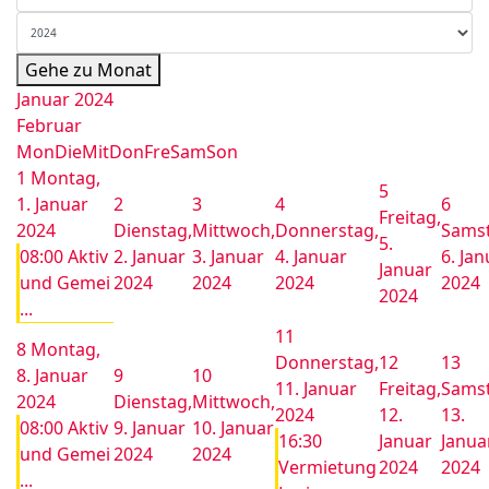
Gehe zu Monat
Januar 2024
Februar
Mon
Die
Mit
Don
Fre
Sam
Son
1
Montag,
5
1. Januar
2
3
4
6
Freitag,
2024
Dienstag,
Mittwoch,
Donnerstag,
Samst
5.
08:00 Aktiv
2. Januar
3. Januar
4. Januar
6. Jan
Januar
und Gemei
2024
2024
2024
2024
2024
...
11
8
Montag,
Donnerstag,
12
13
8. Januar
9
10
11. Januar
Freitag,
Samst
2024
Dienstag,
Mittwoch,
2024
12.
13.
08:00 Aktiv
9. Januar
10. Januar
16:30
Januar
Janua
und Gemei
2024
2024
Vermietung
2024
2024
...