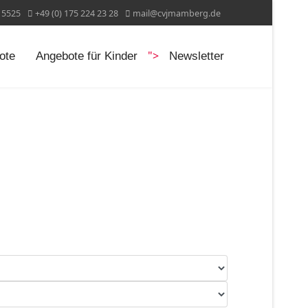
15525
+49 (0) 175 224 23 28
mail@cvjmamberg.de
">
ote
Angebote für Kinder
Newsletter