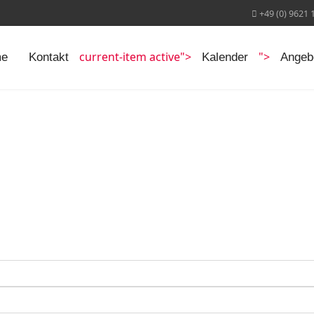
+49 (0) 9621 
current-item active">
">
e
Kontakt
Kalender
Angeb