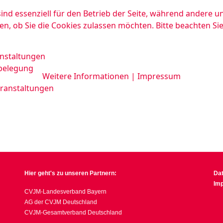
ind essenziell für den Betrieb der Seite, während andere u
en, ob Sie die Cookies zulassen möchten. Bitte beachten Si
nstaltungen
belegung
Weitere Informationen
|
Impressum
ranstaltungen
Hier geht's zu unseren Partnern:
Da
Im
CVJM-Landesverband Bayern
AG der CVJM Deutschland
CVJM-Gesamtverband Deutschland