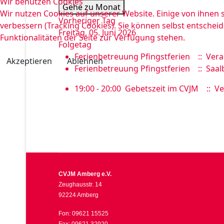
Wir benutzen Cookies
Gehe zu Monat
Wir nutzen Cookies auf unserer Website. Einige von ihnen s
Vorheriger Tag
verbessern (Tracking Cookies). Sie können selbst entscheid
Freitag, 05. Juni 2026
Funktionalitäten der Seite zur Verfügung stehen.
Folgetag
Ferienbetreuung Pfingstferien
:: Vera
Akzeptieren
Ablehnen
Ferienbetreuung Pfingstferien
:: Saal
19:00 - 20:00
Gebetszeit im CVJM
:: Ve
CVJM Amberg e.V.
Zeughausstr. 14
92224 Amberg
Fon: 09621 15525