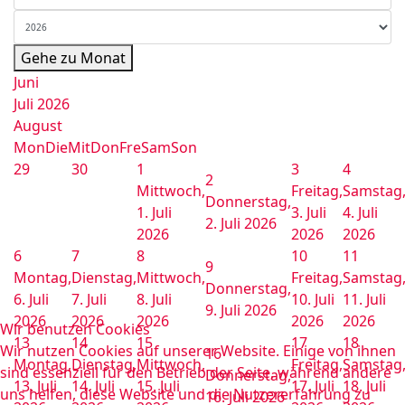
Gehe zu Monat
Juni
Juli 2026
August
Mon
Die
Mit
Don
Fre
Sam
Son
29
30
1
3
4
2
Mittwoch,
Freitag,
Samstag
Donnerstag,
1. Juli
3. Juli
4. Juli
2. Juli 2026
2026
2026
2026
6
7
8
10
11
9
Montag,
Dienstag,
Mittwoch,
Freitag,
Samstag
Donnerstag,
6. Juli
7. Juli
8. Juli
10. Juli
11. Juli
9. Juli 2026
2026
2026
2026
2026
2026
Wir benutzen Cookies
13
14
15
17
18
Wir nutzen Cookies auf unserer Website. Einige von ihnen
16
Montag,
Dienstag,
Mittwoch,
Freitag,
Samstag
sind essenziell für den Betrieb der Seite, während andere
Donnerstag,
13. Juli
14. Juli
15. Juli
17. Juli
18. Juli
uns helfen, diese Website und die Nutzererfahrung zu
16. Juli 2026