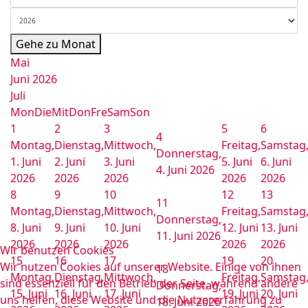
Gehe zu Monat
Mai
Juni 2026
Juli
Mon
Die
Mit
Don
Fre
Sam
Son
1
2
3
5
6
4
Montag,
Dienstag,
Mittwoch,
Freitag,
Samstag
Donnerstag,
1. Juni
2. Juni
3. Juni
5. Juni
6. Juni
4. Juni 2026
2026
2026
2026
2026
2026
8
9
10
12
13
11
Montag,
Dienstag,
Mittwoch,
Freitag,
Samstag
Donnerstag,
8. Juni
9. Juni
10. Juni
12. Juni
13. Juni
11. Juni 2026
2026
2026
2026
2026
2026
Wir benutzen Cookies
15
16
17
19
20
Wir nutzen Cookies auf unserer Website. Einige von ihnen
18
Montag,
Dienstag,
Mittwoch,
Freitag,
Samstag
sind essenziell für den Betrieb der Seite, während andere
Donnerstag,
15. Juni
16. Juni
17. Juni
19. Juni
20. Juni
uns helfen, diese Website und die Nutzererfahrung zu
18. Juni 2026