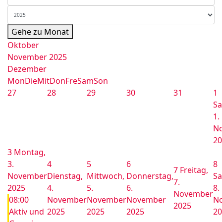
Gehe zu Monat
Oktober
November 2025
Dezember
Mon
Die
Mit
Don
Fre
Sam
Son
27
28
29
30
31
1
Sa
1.
N
20
3
Montag,
3.
4
5
6
8
7
Freitag,
November
Dienstag,
Mittwoch,
Donnerstag,
Sa
7.
2025
4.
5.
6.
8.
November
08:00
November
November
November
N
2025
Aktiv und
2025
2025
2025
20