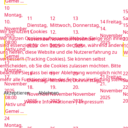
Gemei ...
10
15
Montag,
11
12
13
Sa
10.
14
Freitag,
Dienstag,
Mittwoch,
Donnerstag,
15
November
14.
Wir benutzen Cookies
11.
12.
13.
N
2025
November
Wir nutzen Cookies auf unserer Website. Einige von ihnen
November
November
November
20
08:00
2025
sind essenziell für den Betrieb der Seite, während andere
2025
2025
2025
1
Aktiv und
uns helfen, diese Website und die Nutzererfahrung zu
W
Gemei ...
verbessern (Tracking Cookies). Sie können selbst
17
entscheiden, ob Sie die Cookies zulassen möchten. Bitte
Montag,
beachten Sie, dass bei einer Ablehnung womöglich nicht
18
19
20
22
17.
21
Freitag,
mehr alle Funktionalitäten der Seite zur Verfügung stehen.
Dienstag,
Mittwoch,
Donnerstag,
Sa
November
21.
18.
19.
20.
22
2025
November
Akzeptieren
Ablehnen
November
November
November
N
08:00
2025
2025
2025
2025
20
Weitere Informationen
|
Impressum
Aktiv und
Gemei ...
24
Montag,