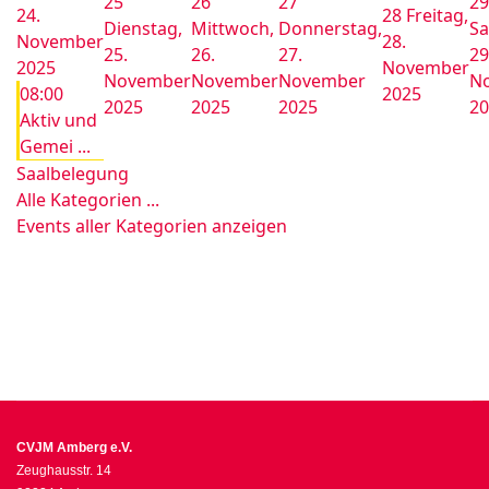
25
26
27
29
24.
28
Freitag,
Dienstag,
Mittwoch,
Donnerstag,
Sa
November
28.
25.
26.
27.
29
2025
November
November
November
November
N
08:00
2025
2025
2025
2025
20
Aktiv und
Gemei ...
Saalbelegung
Alle Kategorien ...
Events aller Kategorien anzeigen
CVJM Amberg e.V.
Zeughausstr. 14