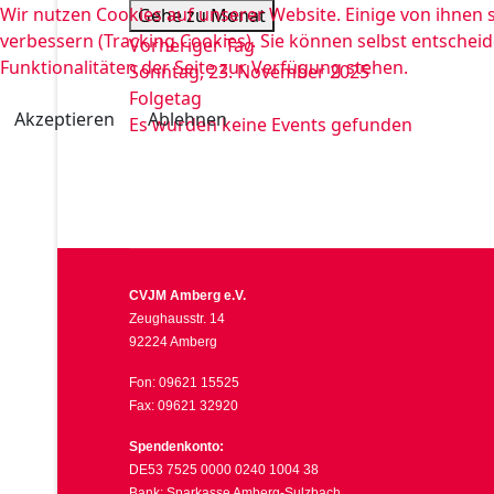
Wir nutzen Cookies auf unserer Website. Einige von ihnen s
Gehe zu Monat
verbessern (Tracking Cookies). Sie können selbst entscheid
Vorheriger Tag
Funktionalitäten der Seite zur Verfügung stehen.
Sonntag, 23. November 2025
Folgetag
Akzeptieren
Ablehnen
Es wurden keine Events gefunden
CVJM Amberg e.V.
Zeughausstr. 14
92224 Amberg
Fon: 09621 15525
Fax: 09621 32920
Spendenkonto:
DE53 7525 0000 0240 1004 38
Bank: Sparkasse Amberg-Sulzbach