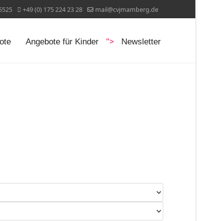
15525
+49 (0) 175 224 23 28
mail@cvjmamberg.de
">
ote
Angebote für Kinder
Newsletter