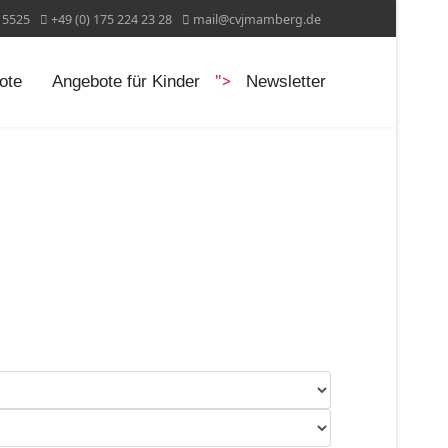
15525
+49 (0) 175 224 23 28
mail@cvjmamberg.de
">
ote
Angebote für Kinder
Newsletter