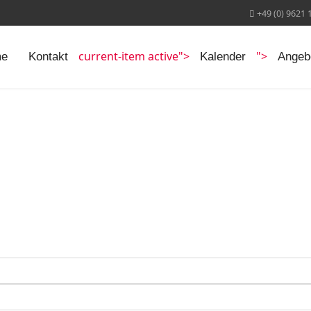
+49 (0) 9621 
current-item active">
">
e
Kontakt
Kalender
Angeb