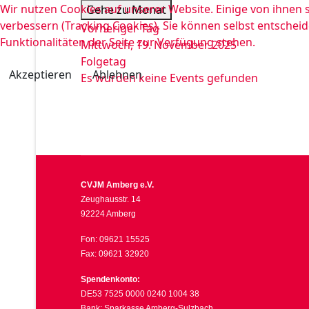
Wir nutzen Cookies auf unserer Website. Einige von ihnen s
Gehe zu Monat
verbessern (Tracking Cookies). Sie können selbst entscheid
Vorheriger Tag
Funktionalitäten der Seite zur Verfügung stehen.
Mittwoch, 19. November 2025
Folgetag
Akzeptieren
Ablehnen
Es wurden keine Events gefunden
CVJM Amberg e.V.
Zeughausstr. 14
92224 Amberg
Fon: 09621 15525
Fax: 09621 32920
Spendenkonto:
DE53 7525 0000 0240 1004 38
Bank: Sparkasse Amberg-Sulzbach