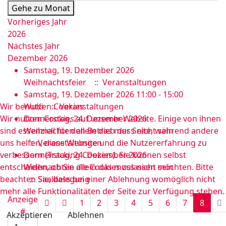
Gehe zu Monat
Vorheriges Jahr
2026
Nächstes Jahr
Dezember 2026
Samstag, 19. Dezember 2026
Weihnachtsfeier
:: Veranstaltungen
Samstag, 19. Dezember 2026 11:00 - 15:00
Wir benutzen Cookies
WuKi
:: Veranstaltungen
Wir nutzen Cookies auf unserer Website. Einige von ihnen
Donnerstag, 24. Dezember 2026
sind essenziell für den Betrieb der Seite, während andere
Weihnachten allein das muss nicht sein
uns helfen, diese Website und die Nutzererfahrung zu
:: Veranstaltungen
verbessern (Tracking Cookies). Sie können selbst
Donnerstag, 24. Dezember 2026
entscheiden, ob Sie die Cookies zulassen möchten. Bitte
Weihnachten allein das muss nicht sein
beachten Sie, dass bei einer Ablehnung womöglich nicht
:: Saalbelegung
mehr alle Funktionalitäten der Seite zur Verfügung stehen.
Limite der Paginierungsliste
Anzeige
1
2
3
4
5
6
7
8
#
Akzeptieren
Ablehnen