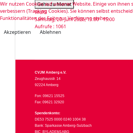
Wir nutzen Cookies auf unserer Website. Einige von ihnen s
Gehe zu Monat
verbessern (Tracking Cookies). Sie können selbst entscheid
WuKi
Funktionalitäten der Seite zur Verfügung stehen.
Samstag, 20. Juni 2026, 11:00 - 15:00
Aufrufe
: 1061
Akzeptieren
Ablehnen
CVJM Amberg e.V.
Zeughausstr. 14
92224 Amberg
Fon: 09621 15525
Fax: 09621 32920
Spendenkonto:
DE53 7525 0000 0240 1004 38
Bank: Sparkasse Amberg-Sulzbach
BIC: BYLADEM1ABG