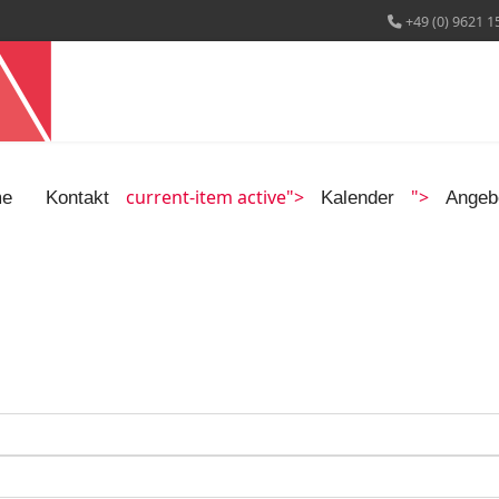
+49 (0) 9621 1
current-item active">
">
e
Kontakt
Kalender
Angeb