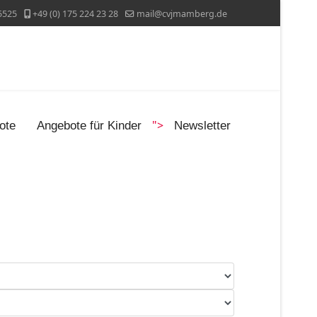
5525
+49 (0) 175 224 23 28
mail@cvjmamberg.de
">
ote
Angebote für Kinder
Newsletter