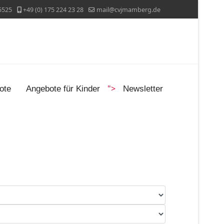
5525
+49 (0) 175 224 23 28
mail@cvjmamberg.de
">
ote
Angebote für Kinder
Newsletter