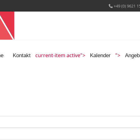
+49 (0) 9621 1
current-item active">
">
e
Kontakt
Kalender
Angeb