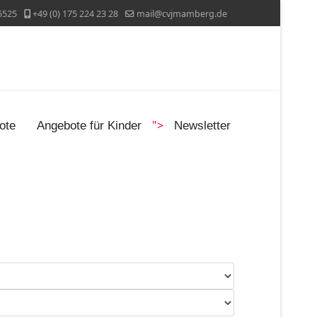
5525
+49 (0) 175 224 23 28
mail@cvjmamberg.de
">
ote
Angebote für Kinder
Newsletter