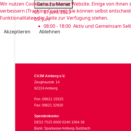
Wir nutzen Cookies auf unserer Website. Einige von ihnen s
Gehe zu Monat
verbessern (Tracking Cookies). Sie können selbst entscheid
05 - 11 Juni, 2023
Funktionalitäten der Seite zur Verfügung stehen.
05. Juni
08:00 - 18:00
Aktiv und Gemeinsam Selb
Akzeptieren
Ablehnen
CVJM Amberg e.V.
Zeughausstr. 14
92224 Amberg
Fon: 09621 15525
Fax: 09621 32920
Spendenkonto:
DE53 7525 0000 0240 1004 38
Bank: Sparkasse Amberg-Sulzbach