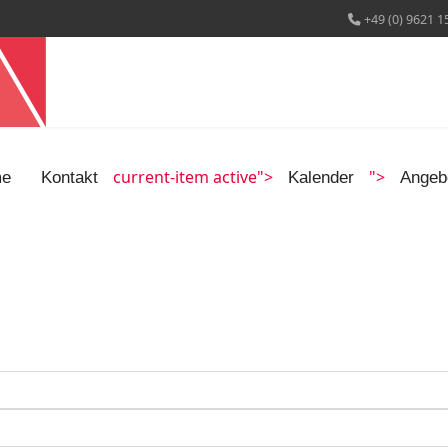
+49 (0) 9621 1
current-item active">
">
e
Kontakt
Kalender
Angeb