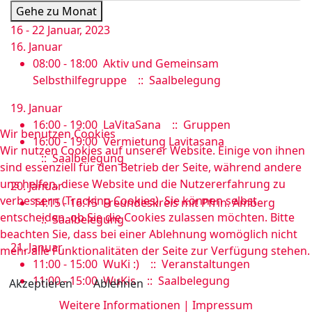
Gehe zu Monat
16 - 22 Januar, 2023
16. Januar
08:00 - 18:00
Aktiv und Gemeinsam
Selbsthilfegruppe
:: Saalbelegung
19. Januar
16:00 - 19:00
LaVitaSana
:: Gruppen
Wir benutzen Cookies
16:00 - 19:00
Vermietung Lavitasana
Wir nutzen Cookies auf unserer Website. Einige von ihnen
:: Saalbelegung
sind essenziell für den Betrieb der Seite, während andere
uns helfen, diese Website und die Nutzererfahrung zu
20. Januar
verbessern (Tracking Cookies). Sie können selbst
14:15 - 16:15
Freundeskreis mit Pfrin. Amberg
entscheiden, ob Sie die Cookies zulassen möchten. Bitte
:: Saalbelegung
beachten Sie, dass bei einer Ablehnung womöglich nicht
21. Januar
mehr alle Funktionalitäten der Seite zur Verfügung stehen.
11:00 - 15:00
WuKi :)
:: Veranstaltungen
11:00 - 15:00
WuKis
:: Saalbelegung
Akzeptieren
Ablehnen
Weitere Informationen
|
Impressum