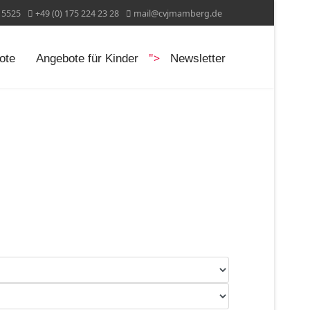
15525
+49 (0) 175 224 23 28
mail@cvjmamberg.de
">
ote
Angebote für Kinder
Newsletter