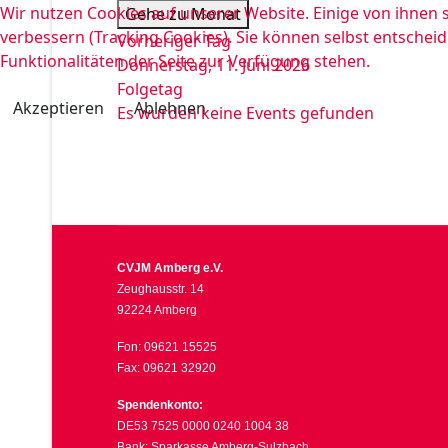
Wir nutzen Cookies auf unserer Website. Einige von ihnen s
Gehe zu Monat
verbessern (Tracking Cookies). Sie können selbst entscheid
Vorheriger Tag
Funktionalitäten der Seite zur Verfügung stehen.
Donnerstag, 11. Juni 2026
Folgetag
Akzeptieren
Ablehnen
Es wurden keine Events gefunden
CVJM Amberg e.V.
Zeughausstr. 14
92224 Amberg
Fon: 09621 15525
Fax: 09621 32920
Spendenkonto:
DE53 7525 0000 0240 1004 38
Bank: Sparkasse Amberg-Sulzbach