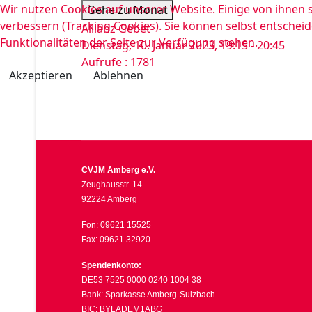
Wir nutzen Cookies auf unserer Website. Einige von ihnen s
Gehe zu Monat
verbessern (Tracking Cookies). Sie können selbst entscheid
Allianz Gebet
Funktionalitäten der Seite zur Verfügung stehen.
Dienstag, 10. Januar 2023, 19:15 - 20:45
Aufrufe
: 1781
Akzeptieren
Ablehnen
CVJM Amberg e.V.
Zeughausstr. 14
92224 Amberg
Fon: 09621 15525
Fax: 09621 32920
Spendenkonto:
DE53 7525 0000 0240 1004 38
Bank: Sparkasse Amberg-Sulzbach
BIC: BYLADEM1ABG