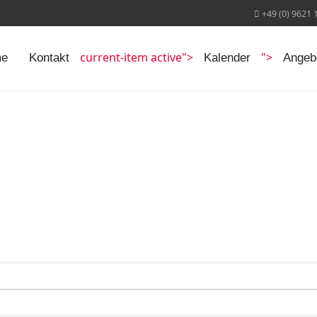
+49 (0) 9621 
current-item active">
">
e
Kontakt
Kalender
Angeb