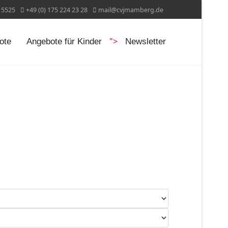
15525
+49 (0) 175 224 23 28
mail@cvjmamberg.de
">
ote
Angebote für Kinder
Newsletter