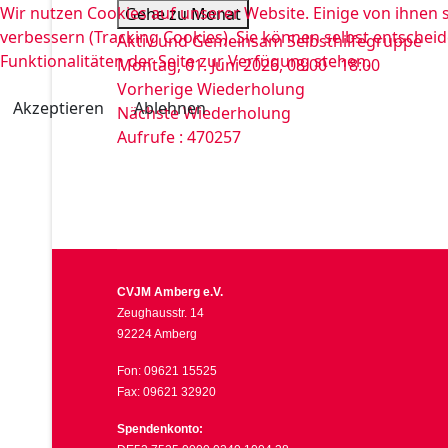
Wir nutzen Cookies auf unserer Website. Einige von ihnen s
Gehe zu Monat
verbessern (Tracking Cookies). Sie können selbst entscheid
Aktiv und Gemeinsam Selbsthilfegruppe
Funktionalitäten der Seite zur Verfügung stehen.
Montag, 01. Juni 2026, 08:00 - 18:00
Vorherige Wiederholung
Akzeptieren
Ablehnen
Nächste Wiederholung
Aufrufe
: 470257
CVJM Amberg e.V.
Zeughausstr. 14
92224 Amberg
Fon: 09621 15525
Fax: 09621 32920
Spendenkonto: