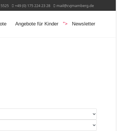
15525
+49 (0) 175 224 23 28
mail@cvjmamberg.de
">
ote
Angebote für Kinder
Newsletter