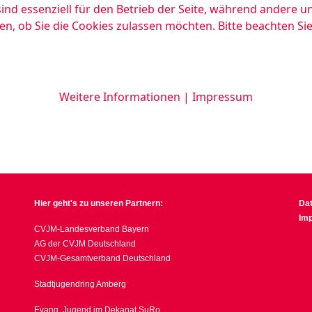
ind essenziell für den Betrieb der Seite, während andere u
en, ob Sie die Cookies zulassen möchten. Bitte beachten Si
Weitere Informationen
|
Impressum
Hier geht's zu unseren Partnern:
Da
Im
CVJM-Landesverband Bayern
AG der CVJM Deutschland
CVJM-Gesamtverband Deutschland
Stadtjugendring Amberg
Evang. Jugend im Dekanat SuRo