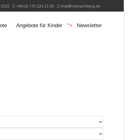
15525
+49 (0) 175 224 23 28
mail@cvjmamberg.de
">
ote
Angebote für Kinder
Newsletter