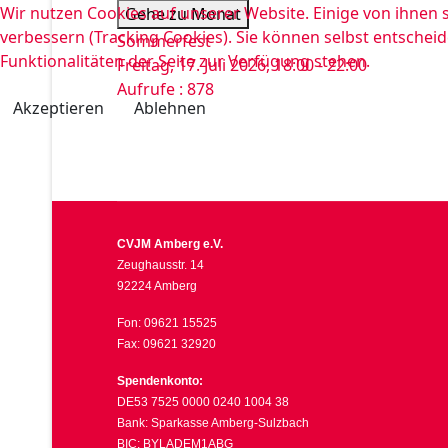
Wir nutzen Cookies auf unserer Website. Einige von ihnen s
Gehe zu Monat
verbessern (Tracking Cookies). Sie können selbst entscheid
Sommerfest
Funktionalitäten der Seite zur Verfügung stehen.
Freitag, 17. Juli 2026, 18:00 - 22:00
Aufrufe
: 878
Akzeptieren
Ablehnen
CVJM Amberg e.V.
Zeughausstr. 14
92224 Amberg
Fon: 09621 15525
Fax: 09621 32920
Spendenkonto:
DE53 7525 0000 0240 1004 38
Bank: Sparkasse Amberg-Sulzbach
BIC: BYLADEM1ABG