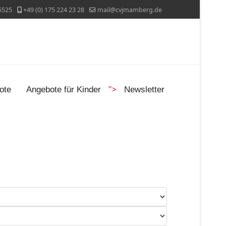
5525
+49 (0) 175 224 23 28
mail@cvjmamberg.de
">
ote
Angebote für Kinder
Newsletter