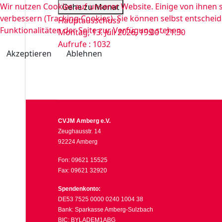
Wir nutzen Cookies auf unserer Website. Einige von ihnen s
Gehe zu Monat
verbessern (Tracking Cookies). Sie können selbst entscheid
Hauptausschuss
Funktionalitäten der Seite zur Verfügung stehen.
Montag, 13. Juli 2026, 19:00 - 21:30
Aufrufe
: 1032
Akzeptieren
Ablehnen
CVJM Amberg e.V.
Zeughausstr. 14
92224 Amberg
Fon: 09621 15525
Fax: 09621 32920
Spendenkonto:
DE53 7525 0000 0240 1004 38
Bank: Sparkasse Amberg-Sulzbach
BIC: BYLADEM1ABG