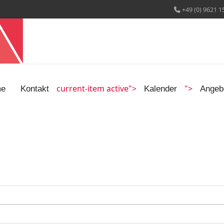
+49 (0) 9621 1
current-item active">
">
e
Kontakt
Kalender
Angeb